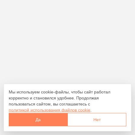
10.4.2024
Новости
Мы используем cookie-файлы, чтобы сайт работал
корректно и становился удобнее. Продолжая
пользоваться сайтом, вы соглашаетесь с
политикой использования файлов cookie
.
Да
Нет
Подготовка к внедрению маркировки
на мощностях ООО «АгроИнвест»